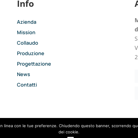
Info
M
Azienda
d
Mission
S
Collaudo
V
Produzione
2
Progettazione
News
Contatti
Privacy Policy
–
Cookie Policy
vizi in linea con le tue preferenze. Chiudendo questo banner, scorrendo
dei cookie.