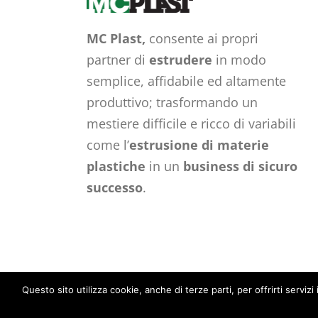
MC Plast,
consente ai propri
partner di
estrudere
in modo
semplice, affidabile ed altamente
produttivo; trasformando un
mestiere difficile e ricco di variabili
come l’
estrusione di materie
plastiche
in un
business di sicuro
successo
.
© 2016 MC Plast
Questo sito utilizza cookie, anche di terze parti, per offrirti ser