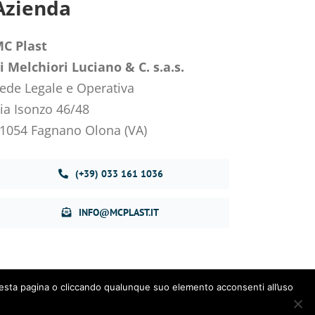
Azienda
C Plast
i Melchiori Luciano & C. s.a.s.
ede Legale e Operativa
ia Isonzo 46/48
1054 Fagnano Olona (VA)
(+39) 033 161 1036
INFO@MCPLAST.IT
 questa pagina o cliccando qualunque suo elemento acconsenti all’uso