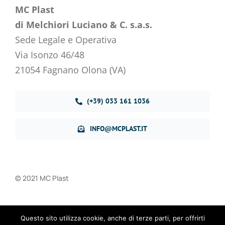
MC Plast
di Melchiori Luciano & C. s.a.s.
Sede Legale e Operativa
Via Isonzo 46/48
21054 Fagnano Olona (VA)
(+39) 033 161 1036
INFO@MCPLAST.IT
© 2021 MC Plast
Privacy Policy
–
Cookie Policy
Questo sito utilizza cookie, anche di terze parti, per offrirti