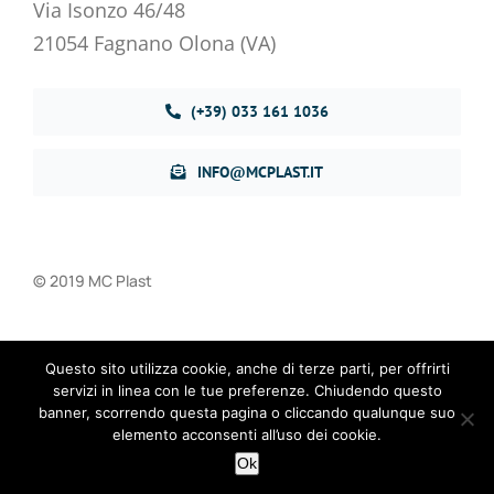
Via Isonzo 46/48
21054 Fagnano Olona (VA)
(+39) 033 161 1036
INFO@MCPLAST.IT
© 2019 MC Plast
Privacy Policy
–
Cookie Policy
Questo sito utilizza cookie, anche di terze parti, per offrirti
servizi in linea con le tue preferenze. Chiudendo questo
banner, scorrendo questa pagina o cliccando qualunque suo
elemento acconsenti all’uso dei cookie.
Ok