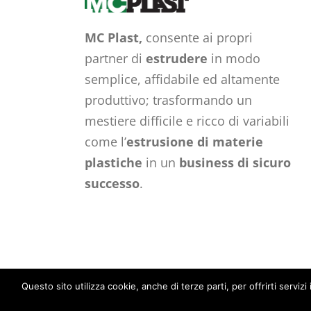
MC Plast,
consente ai propri
partner di
estrudere
in modo
semplice, affidabile ed altamente
produttivo; trasformando un
mestiere difficile e ricco di variabili
come l’
estrusione di materie
plastiche
in un
business di sicuro
successo
.
© 2016 MC Plast
Questo sito utilizza cookie, anche di terze parti, per offrirti ser