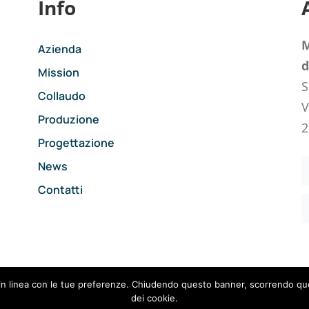
Info
M
Azienda
d
Mission
S
Collaudo
V
Produzione
2
Progettazione
News
Contatti
Privacy Policy
–
Cookie Policy
vizi in linea con le tue preferenze. Chiudendo questo banner, scorrendo
dei cookie.