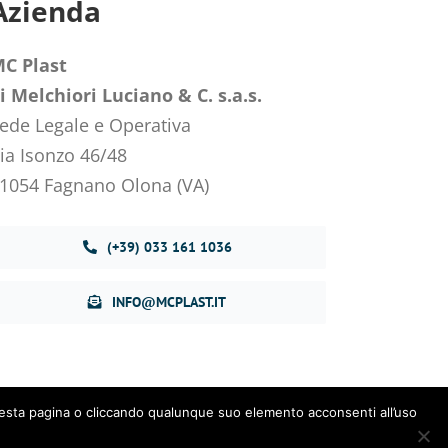
Azienda
C Plast
i Melchiori Luciano & C. s.a.s.
ede Legale e Operativa
ia Isonzo 46/48
1054 Fagnano Olona (VA)
(+39) 033 161 1036
INFO@MCPLAST.IT
 questa pagina o cliccando qualunque suo elemento acconsenti all’uso