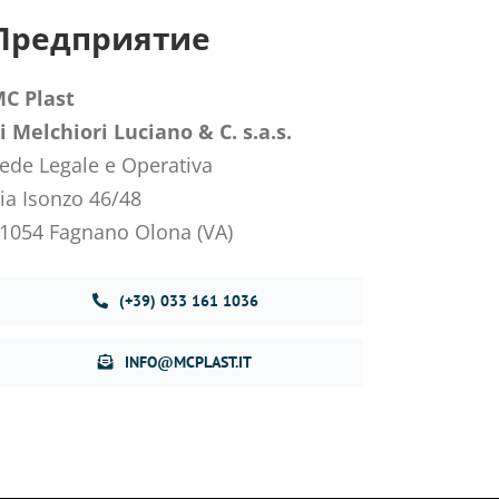
Предприятие
C Plast
i Melchiori Luciano & C. s.a.s.
ede Legale e Operativa
ia Isonzo 46/48
1054 Fagnano Olona (VA)
(+39) 033 161 1036
INFO@MCPLAST.IT